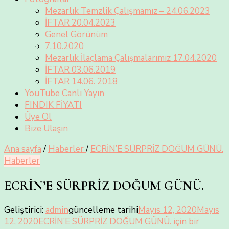
Mezarlık Temzlik Çalışmamız – 24.06.2023
İFTAR 20.04.2023
Genel Görünüm
7.10.2020
Mezarlık İlaçlama Çalışmalarımız 17.04.2020
İFTAR 03.06.2019
İFTAR 14.06. 2018
YouTube Canlı Yayın
FINDIK FİYATI
Üye Ol
Bize Ulaşın
Ana sayfa
/
Haberler
/
ECRİN’E SÜRPRİZ DOĞUM GÜNÜ.
Haberler
ECRİN’E SÜRPRİZ DOĞUM GÜNÜ.
Geliştirici:
admin
güncelleme tarihi
Mayıs 12, 2020
Mayıs
12, 2020
ECRİN’E SÜRPRİZ DOĞUM GÜNÜ. için
bir