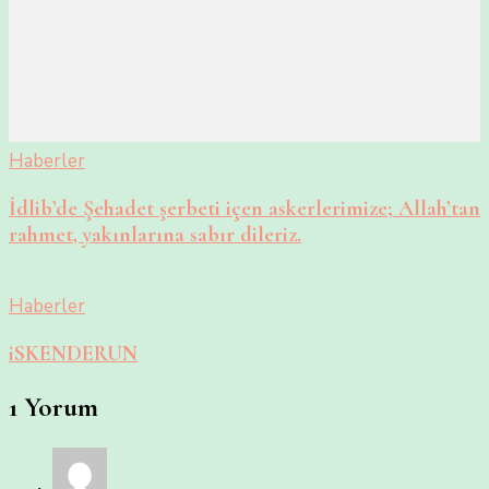
Haberler
İdlib’de Şehadet şerbeti içen askerlerimize; Allah’tan
rahmet, yakınlarına sabır dileriz.
Haberler
iSKENDERUN
1 Yorum