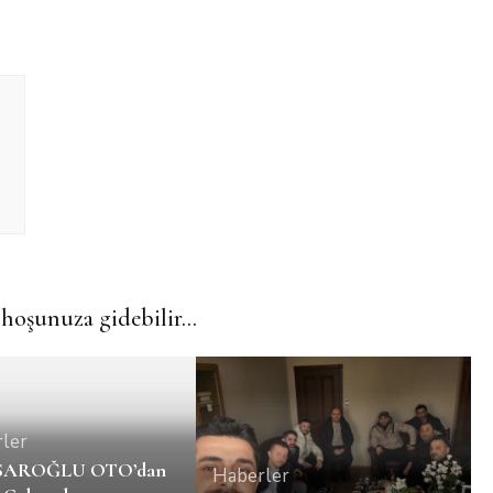
hoşunuza gidebilir...
ler
AROĞLU OTO’dan
Haberler